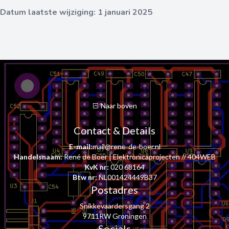
Datum laatste wijziging: 1 januari 2025
Naar boven
Contact & Details
E-mail:
mail@rene-de-boer.nl
Handelsnaam:
René de Boer | Elektronicaprojecten // 404WEB
KvK nr:
020 68164
Btw nr:
NL001424449B37
Postadres
Snikkevaardersgang 2
9711RW Groningen
Socials