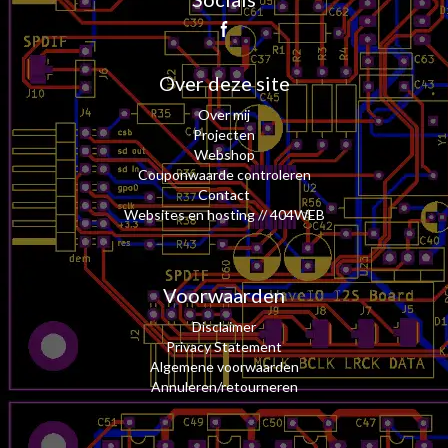
Facebook page
Over deze site
Over mij
Projecten
Webshop
Couponwaarde controleren
Contact
Websites en hosting // 404WEB
Voorwaarden
Disclaimer
Privacy Statement
Algemene voorwaarden
Annuleren/retourneren