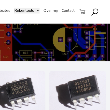
sites
Rekentools
Over mij
Contact
Submenu
Zoekscher