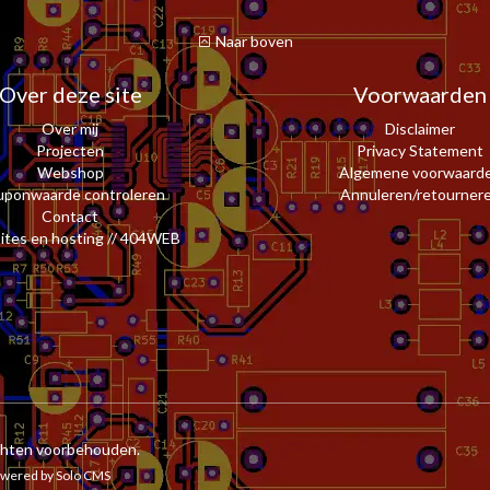
Naar boven
Over deze site
Voorwaarden
Over mij
Disclaimer
Projecten
Privacy Statement
Webshop
Algemene voorwaard
ponwaarde controleren
Annuleren/retourner
Contact
tes en hosting // 404WEB
echten voorbehouden.
owered by
Solo CMS