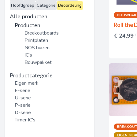
Hoofdgroep
Categorie
Beoordeling
BOUWPAK
Alle producten
Roll the 
Producten
Breakoutboards
€ 24,99
Printplaten
NOS buizen
IC's
Bouwpakket
Productcategorie
Eigen merk
E-serie
U-serie
P-serie
D-serie
Timer IC's
BREAKOU
EIGEN MER