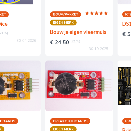
KET
BOUWPAKKET
IC'
EIGEN MERK
Dice
DS
Bouw je eigen vleermuis
(21%)
€ 5
30-04-2026
€ 24,50
(21%)
30-10-2025
TBOARDS
BREAKOUTBOARDS
PR
K
EIGEN MERK
Pri